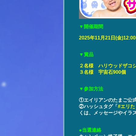
▼開催期間
2025年11月21日(金)12:0
▼賞品
２名様 ハリウッドザコシ
３名様 宇宙石900個
▼参加方法
①エイリアンのたまご公式
②ハッシュタグ「
#エリた
くは、メッセージやイラ
●当選連絡