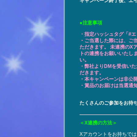
キャンペーン終了後、エ
●注意事項
・指定ハッシュタグ「#
・ご当選した際には、ご
ただきます。 未連携のX
トの連携をお願いいたし
い。
・弊社よりDMを受信い
だきます。
・本キャンペーンは非公
・賞品のお届けは当選通知
たくさんのご参加をお待
＜X連携の方法＞
Xアカウントをお持ちでは