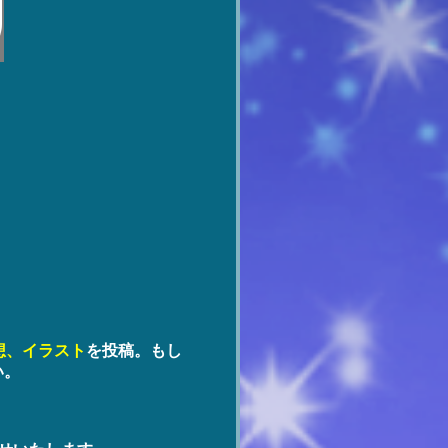
想、イラスト
を投稿。もし
い。