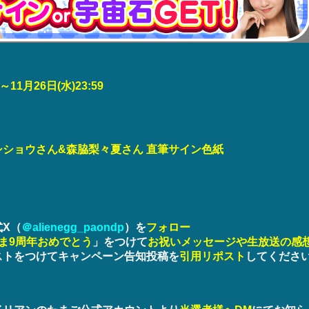
0～11月26日(水)23:59
ショウさん&森脇梨々夏さん 直筆サイン色紙
X（
＠alienegg_paondp
）を
フォロー
ま9周年おめでとう
」をつけて
お祝いメッセージや生放送の感
ストをつけてキャンペーン告知投稿を
引用リポスト
してくださ