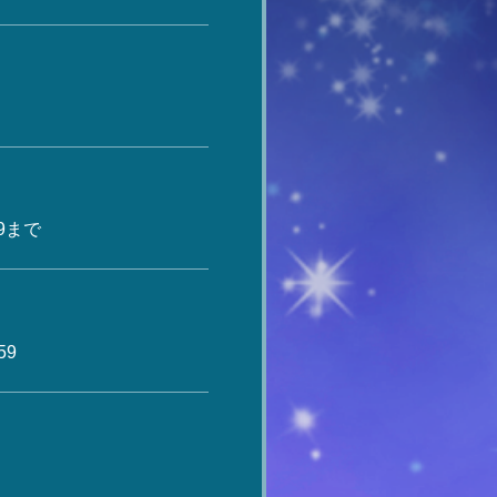
9まで
59