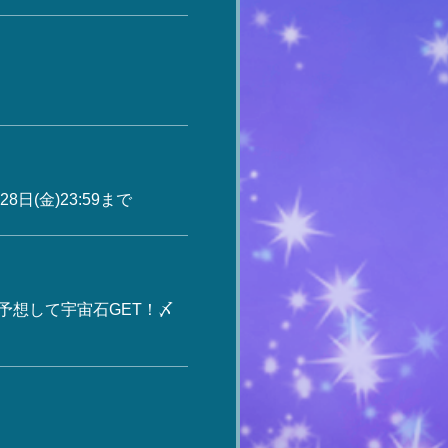
(金)23:59まで
予想して宇宙石GET！〆